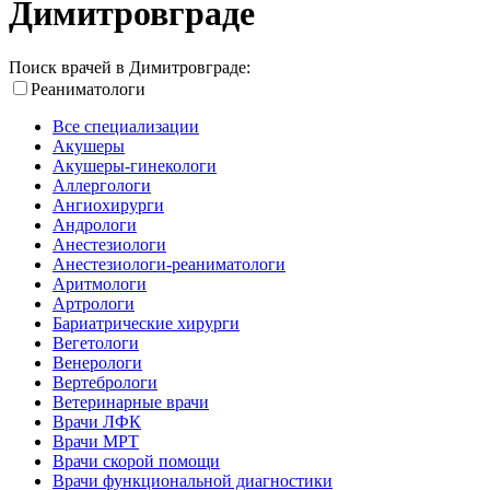
Димитровграде
Поиск врачей в Димитровграде:
Реаниматологи
Все специализации
Акушеры
Акушеры-гинекологи
Аллергологи
Ангиохирурги
Андрологи
Анестезиологи
Анестезиологи-реаниматологи
Аритмологи
Артрологи
Бариатрические хирурги
Вегетологи
Венерологи
Вертебрологи
Ветеринарные врачи
Врачи ЛФК
Врачи МРТ
Врачи скорой помощи
Врачи функциональной диагностики