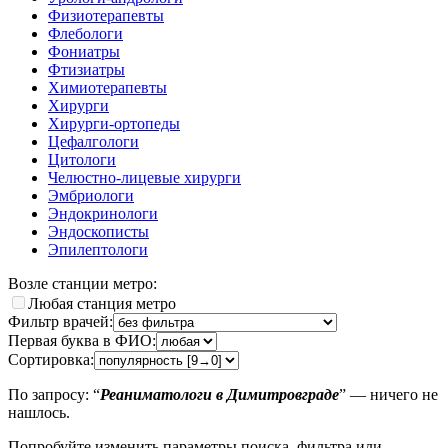
Физиотерапевты
Флебологи
Фониатры
Фтизиатры
Химиотерапевты
Хирурги
Хирурги-ортопеды
Цефалгологи
Цитологи
Челюстно-лицевые хирурги
Эмбриологи
Эндокринологи
Эндоскописты
Эпилептологи
Возле станции метро:
Любая станция метро
Фильтр врачей:
Первая буква в ФИО:
Сортировка:
По запросу: “
Реаниматологи в Димитровграде
” — ничего не
нашлось.
Попробуйте изменить параметры поиска, фильтра или