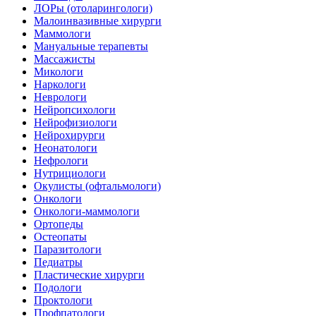
ЛОРы (отоларингологи)
Малоинвазивные хирурги
Маммологи
Мануальные терапевты
Массажисты
Микологи
Наркологи
Неврологи
Нейропсихологи
Нейрофизиологи
Нейрохирурги
Неонатологи
Нефрологи
Нутрициологи
Окулисты (офтальмологи)
Онкологи
Онкологи-маммологи
Ортопеды
Остеопаты
Паразитологи
Педиатры
Пластические хирурги
Подологи
Проктологи
Профпатологи