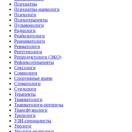
Психиатры
Психиатры-наркологи
Психологи
Психотерапевты
Пульмонологи
Радиологи
Реабилитологи
Реаниматологи
Ревматологи
Рентгенологи
Репродуктологи (ЭКО)
Рефлексотерапевты
Сексологи
Сомнологи
Спортивные врачи
Стоматологи
Сурдологи
Терапевты
Травматологи
Травматологи-ортопеды
Трансфузиологи
Трихологи
УЗИ-специалисты
Урологи
Урологи-андрологи