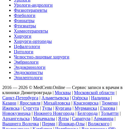
Урологи-андрологи
Физиотерапевты
Флебологи
Фониатры
Фтизиатры
Химиотерапевты
Хирурги
Хирурги-ортопеды
Цефалгологи
Цитологи
Челюстно-лицевые хирурги
Эмбриологи
Эндокринологи
Эндоскописты
Эпилептологи
2016 — 2026 © MedCentr.Online — Сервис записи к врачам в
клиники Димитровграда
|
Москвы
|
Московской области
|
Санкт-Петербурга
|
Альметьевска
|
Озёрска
|
Нальчика
|
Казани
|
Ярославля
|
Михайловска
|
Красноярска
|
Тюмени
|
Ижевска
|
Сургута
|
Тулы
|
Кургана
|
Мурманска
|
Глазова
|
Новокузнецка
|
Нижнего Новгорода
|
Белгорода
|
Тольятти
|
Архангельска
|
Махачкалы
|
Ялты
|
Сарапула
|
Армавира
|
Вышнего Волочка
|
Перми
|
Йошкар-Олы
|
Волжского
|
Владикавказа
|
Камбарки
|
Челябинска
|
Все регионы (98)
.