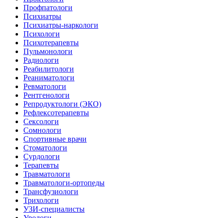
Профпатологи
Психиатры
Психиатры-наркологи
Психологи
Психотерапевты
Пульмонологи
Радиологи
Реабилитологи
Реаниматологи
Ревматологи
Рентгенологи
Репродуктологи (ЭКО)
Рефлексотерапевты
Сексологи
Сомнологи
Спортивные врачи
Стоматологи
Сурдологи
Терапевты
Травматологи
Травматологи-ортопеды
Трансфузиологи
Трихологи
УЗИ-специалисты
Урологи