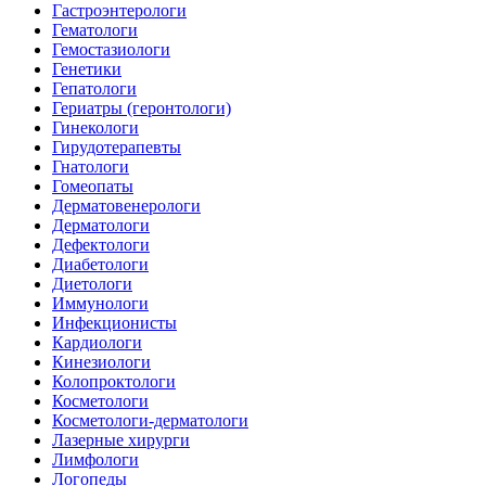
Гастроэнтерологи
Гематологи
Гемостазиологи
Генетики
Гепатологи
Гериатры (геронтологи)
Гинекологи
Гирудотерапевты
Гнатологи
Гомеопаты
Дерматовенерологи
Дерматологи
Дефектологи
Диабетологи
Диетологи
Иммунологи
Инфекционисты
Кардиологи
Кинезиологи
Колопроктологи
Косметологи
Косметологи-дерматологи
Лазерные хирурги
Лимфологи
Логопеды