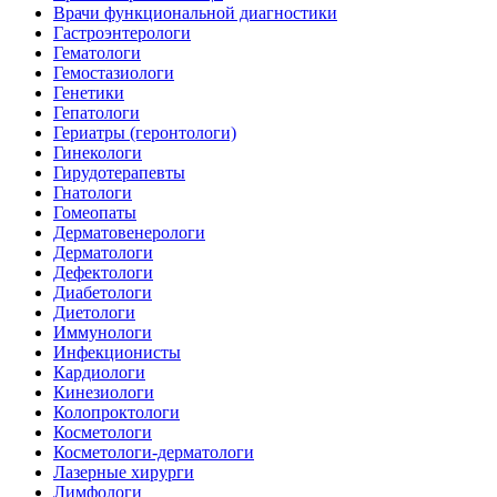
Врачи функциональной диагностики
Гастроэнтерологи
Гематологи
Гемостазиологи
Генетики
Гепатологи
Гериатры (геронтологи)
Гинекологи
Гирудотерапевты
Гнатологи
Гомеопаты
Дерматовенерологи
Дерматологи
Дефектологи
Диабетологи
Диетологи
Иммунологи
Инфекционисты
Кардиологи
Кинезиологи
Колопроктологи
Косметологи
Косметологи-дерматологи
Лазерные хирурги
Лимфологи