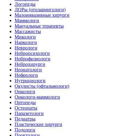
Логопеды
ЛОРы (отоларингологи)
Малоинвазивные хирурги
Маммологи
Мануальные терапевты
Массажисты
Микологи
Наркологи
Неврологи
Нейропсихологи
Нейрофизиологи
Нейрохирурги
Неонатологи
Нефрологи
Нутрициологи
Окулисты (офтальмологи)
Онкологи
Онкологи-маммологи
Ортопеды
Остеопаты
Паразитологи
Педиатры
Пластические хирурги
Подологи
Проктологи