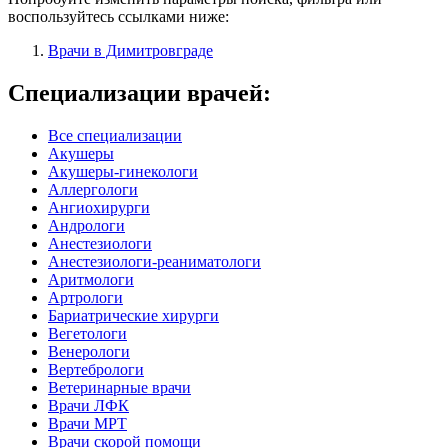
воспользуйтесь ссылками ниже:
Врачи в Димитровграде
Специализации врачей:
Все специализации
Акушеры
Акушеры-гинекологи
Аллергологи
Ангиохирурги
Андрологи
Анестезиологи
Анестезиологи-реаниматологи
Аритмологи
Артрологи
Бариатрические хирурги
Вегетологи
Венерологи
Вертебрологи
Ветеринарные врачи
Врачи ЛФК
Врачи МРТ
Врачи скорой помощи