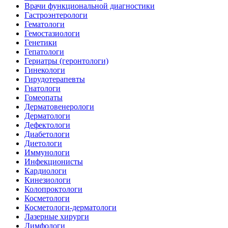
Врачи функциональной диагностики
Гастроэнтерологи
Гематологи
Гемостазиологи
Генетики
Гепатологи
Гериатры (геронтологи)
Гинекологи
Гирудотерапевты
Гнатологи
Гомеопаты
Дерматовенерологи
Дерматологи
Дефектологи
Диабетологи
Диетологи
Иммунологи
Инфекционисты
Кардиологи
Кинезиологи
Колопроктологи
Косметологи
Косметологи-дерматологи
Лазерные хирурги
Лимфологи