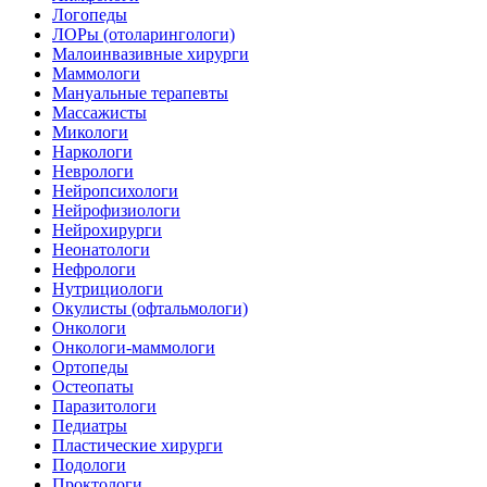
Логопеды
ЛОРы (отоларингологи)
Малоинвазивные хирурги
Маммологи
Мануальные терапевты
Массажисты
Микологи
Наркологи
Неврологи
Нейропсихологи
Нейрофизиологи
Нейрохирурги
Неонатологи
Нефрологи
Нутрициологи
Окулисты (офтальмологи)
Онкологи
Онкологи-маммологи
Ортопеды
Остеопаты
Паразитологи
Педиатры
Пластические хирурги
Подологи
Проктологи