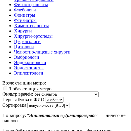
Физиотерапевты
Флебологи
Фониатры
Фтизиатры
Химиотерапевты
Хирурги
Хирурги-ортопеды
Цефалгологи
Цитологи
Челюстно-лицевые хирурги
Эмбриологи
Эндокринологи
Эндоскописты
Эпилептологи
Возле станции метро:
Любая станция метро
Фильтр врачей:
Первая буква в ФИО:
Сортировка:
По запросу: “
Эпилептологи в Димитровграде
” — ничего не
нашлось.
Попробуйте изменить параметры поиска, фильтра или