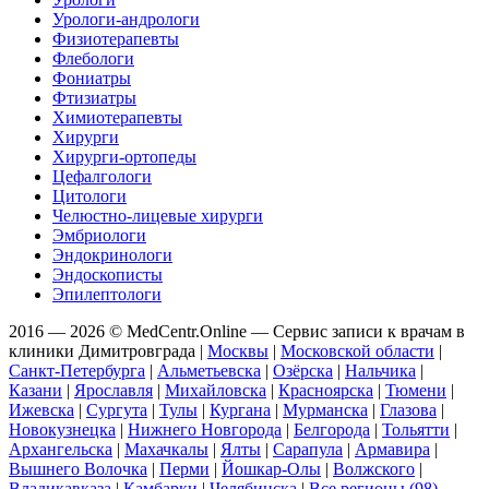
Урологи-андрологи
Физиотерапевты
Флебологи
Фониатры
Фтизиатры
Химиотерапевты
Хирурги
Хирурги-ортопеды
Цефалгологи
Цитологи
Челюстно-лицевые хирурги
Эмбриологи
Эндокринологи
Эндоскописты
Эпилептологи
2016 — 2026 © MedCentr.Online — Сервис записи к врачам в
клиники Димитровграда
|
Москвы
|
Московской области
|
Санкт-Петербурга
|
Альметьевска
|
Озёрска
|
Нальчика
|
Казани
|
Ярославля
|
Михайловска
|
Красноярска
|
Тюмени
|
Ижевска
|
Сургута
|
Тулы
|
Кургана
|
Мурманска
|
Глазова
|
Новокузнецка
|
Нижнего Новгорода
|
Белгорода
|
Тольятти
|
Архангельска
|
Махачкалы
|
Ялты
|
Сарапула
|
Армавира
|
Вышнего Волочка
|
Перми
|
Йошкар-Олы
|
Волжского
|
Владикавказа
|
Камбарки
|
Челябинска
|
Все регионы (98)
.