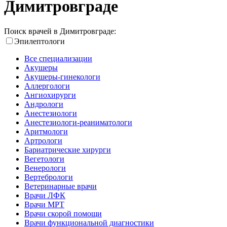
Димитровграде
Поиск врачей в Димитровграде:
Эпилептологи
Все специализации
Акушеры
Акушеры-гинекологи
Аллергологи
Ангиохирурги
Андрологи
Анестезиологи
Анестезиологи-реаниматологи
Аритмологи
Артрологи
Бариатрические хирурги
Вегетологи
Венерологи
Вертебрологи
Ветеринарные врачи
Врачи ЛФК
Врачи МРТ
Врачи скорой помощи
Врачи функциональной диагностики