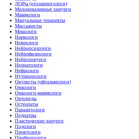
ЛОРы (отоларингологи)
Малоинвазивные хирурги
Маммологи
Мануальные терапевты
Массажисты
Микологи
Наркологи
Неврологи
Нейропсихологи
Нейрофизиологи
Нейрохирурги
Неонатологи
Нефрологи
Нутрициологи
Окулисты (офтальмологи)
Онкологи
Онкологи-маммологи
Ортопеды
Остеопаты
Паразитологи
Педиатры
Пластические хирурги
Подологи
Проктологи
Профпатологи