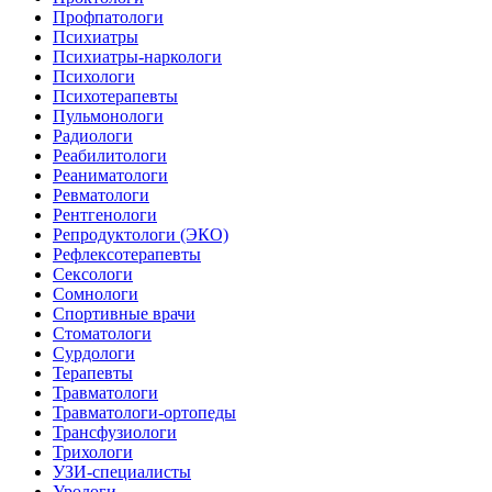
Профпатологи
Психиатры
Психиатры-наркологи
Психологи
Психотерапевты
Пульмонологи
Радиологи
Реабилитологи
Реаниматологи
Ревматологи
Рентгенологи
Репродуктологи (ЭКО)
Рефлексотерапевты
Сексологи
Сомнологи
Спортивные врачи
Стоматологи
Сурдологи
Терапевты
Травматологи
Травматологи-ортопеды
Трансфузиологи
Трихологи
УЗИ-специалисты
Урологи