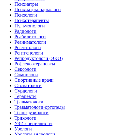
Психиатры
Психиатры-наркологи
Психологи
Психотерапевты
Пульмонологи
Радиологи
Реабилитологи
Реаниматологи
Ревматологи
Рентгенологи
Репродуктологи (ЭКО)
Рефлексотерапевты
Сексологи
Сомнологи
Спортивные врачи
Стоматологи
Сурдологи
Терапевты
Травматологи
Травматологи-ортопеды
Трансфузиологи
Трихологи
УЗИ-специалисты
Урологи
Урологи-андрологи