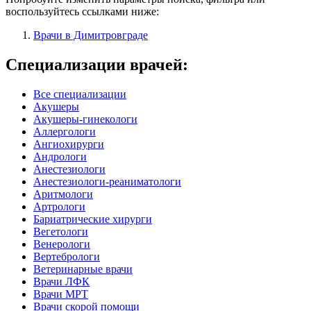
воспользуйтесь ссылками ниже:
Врачи в Димитровграде
Специализации врачей:
Все специализации
Акушеры
Акушеры-гинекологи
Аллергологи
Ангиохирурги
Андрологи
Анестезиологи
Анестезиологи-реаниматологи
Аритмологи
Артрологи
Бариатрические хирурги
Вегетологи
Венерологи
Вертебрологи
Ветеринарные врачи
Врачи ЛФК
Врачи МРТ
Врачи скорой помощи