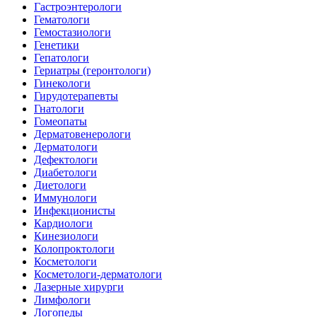
Гастроэнтерологи
Гематологи
Гемостазиологи
Генетики
Гепатологи
Гериатры (геронтологи)
Гинекологи
Гирудотерапевты
Гнатологи
Гомеопаты
Дерматовенерологи
Дерматологи
Дефектологи
Диабетологи
Диетологи
Иммунологи
Инфекционисты
Кардиологи
Кинезиологи
Колопроктологи
Косметологи
Косметологи-дерматологи
Лазерные хирурги
Лимфологи
Логопеды