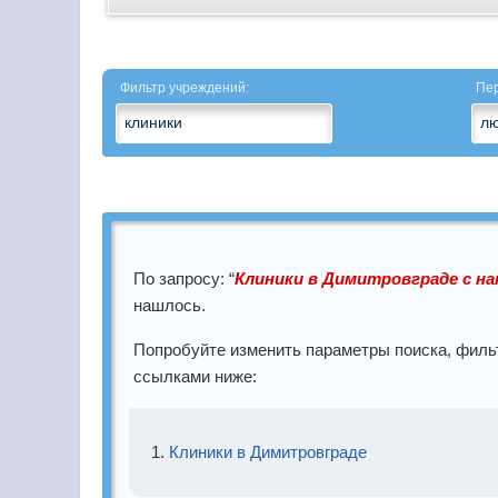
Все
направления
Фильтр учреждений:
Пер
Акушерство
Акушерство-
гинекология
Аллергология
По запросу: “
Клиники в Димитровграде с н
Ангиохирургия
нашлось.
Андрология
Попробуйте изменить параметры поиска, филь
ссылками ниже:
Анестезиология
Анестезиология-
Клиники в Димитровграде
реаниматология