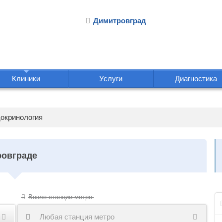
Димитровград
Клиники
Услуги
Диагностика
окринология
ровграде
Возле станции метро:
Любая станция метро