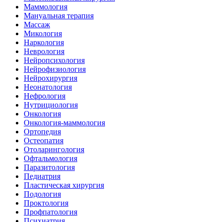
Маммология
Мануальная терапия
Массаж
Микология
Наркология
Неврология
Нейропсихология
Нейрофизиология
Нейрохирургия
Неонатология
Нефрология
Нутрициология
Онкология
Онкология-маммология
Ортопедия
Остеопатия
Отоларингология
Офтальмология
Паразитология
Педиатрия
Пластическая хирургия
Подология
Проктология
Профпатология
Психиатрия