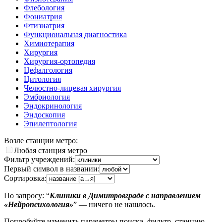
Флебология
Фониатрия
Фтизиатрия
Функциональная диагностика
Химиотерапия
Хирургия
Хирургия-ортопедия
Цефалгология
Цитология
Челюстно-лицевая хирургия
Эмбриология
Эндокринология
Эндоскопия
Эпилептология
Возле станции метро:
Любая станция метро
Фильтр учреждений:
Первый символ в названии:
Сортировка:
По запросу: “
Клиники в Димитровграде с направлением
«Нейропсихология»
” — ничего не нашлось.
Попробуйте изменить параметры поиска, фильтр, станцию