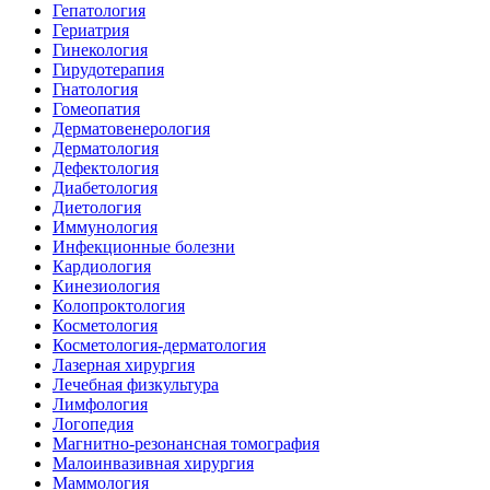
Гепатология
Гериатрия
Гинекология
Гирудотерапия
Гнатология
Гомеопатия
Дерматовенерология
Дерматология
Дефектология
Диабетология
Диетология
Иммунология
Инфекционные болезни
Кардиология
Кинезиология
Колопроктология
Косметология
Косметология-дерматология
Лазерная хирургия
Лечебная физкультура
Лимфология
Логопедия
Магнитно-резонансная томография
Малоинвазивная хирургия
Маммология