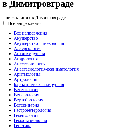
в Димитровграде
Поиск клиник в Димитровграде:
Все направления
Все направления
Акушерство
Акушерство-гинекология
Аллергология
Ангиохирургия
Андрология
Анестезиология
Анестезиология-реаниматология
Аритмология
Артрология
Бариатрическая хирургия
Вегетология
Венерология
Вертебрология
Ветеринария
Гастроэнтерология
Гематология
Гемостазиология
Генетика