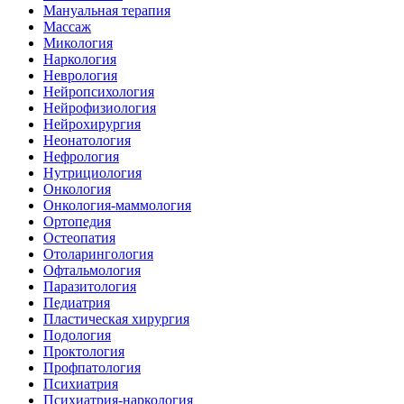
Мануальная терапия
Массаж
Микология
Наркология
Неврология
Нейропсихология
Нейрофизиология
Нейрохирургия
Неонатология
Нефрология
Нутрициология
Онкология
Онкология-маммология
Ортопедия
Остеопатия
Отоларингология
Офтальмология
Паразитология
Педиатрия
Пластическая хирургия
Подология
Проктология
Профпатология
Психиатрия
Психиатрия-наркология