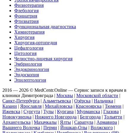
Физиотерапия
Флебология
Фониатрия
Фтизиатрия
Функциональная диагностика
Химиотерапия
Хирургия
Хирургия-ортопедия
Цефалгология
Цитология
Челюстно-лицевая хирургия
Эмбриология
Эндокринология
Эндоскопия
Эпилептология
2016 — 2026 © MedCentr.Online — Сервис записи к врачам в
клиники Димитровграда
|
Москвы
|
Московской области
|
Санкт-Петербурга
|
Альметьевска
|
Озёрска
|
Нальчика
|
Казани
|
Ярославля
|
Михайловска
|
Красноярска
|
Тюмени
|
Ижевска
|
Сургута
|
Тулы
|
Кургана
|
Мурманска
|
Глазова
|
Новокузнецка
|
Нижнего Новгорода
|
Белгорода
|
Тольятти
|
Архангельска
|
Махачкалы
|
Ялты
|
Сарапула
|
Армавира
|
Вышнего Волочка
|
Перми
|
Йошкар-Олы
|
Волжского
|
Владикавказа
|
Камбарки
|
Челябинска
|
Все регионы (98)
.