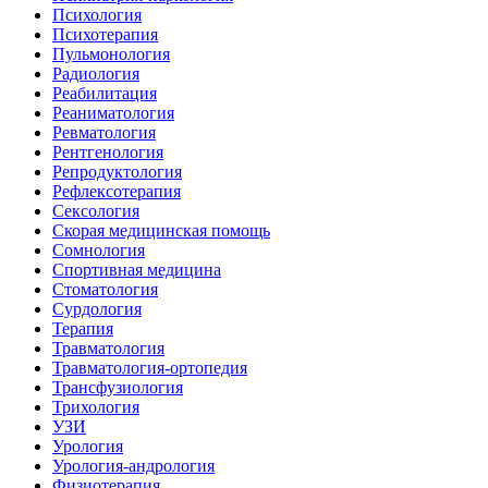
Психология
Психотерапия
Пульмонология
Радиология
Реабилитация
Реаниматология
Ревматология
Рентгенология
Репродуктология
Рефлексотерапия
Сексология
Скорая медицинская помощь
Сомнология
Спортивная медицина
Стоматология
Сурдология
Терапия
Травматология
Травматология-ортопедия
Трансфузиология
Трихология
УЗИ
Урология
Урология-андрология
Физиотерапия