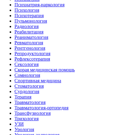
Психиатрия-наркология
Психология
Психотерапия
Пульмонология
Радиология
Реабилитация
Реаниматология
Ревматология
Рентгенология
Репродуктология
Рефлексотерапия
Сексология
Скорая медицинская помощь
Сомнология
Спортивная медицина
Стоматология
Сурдология
Терапия
Травматология
Травматология-ортопедия
Трансфузиология
Трихология
УЗИ
Урология
Урология-андрология