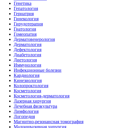
Генетика
Гепатология
Гериатрия
Гинекология
Гирудотерапия
Гнатология
Гомеопатия
Дерматовенерология
Дерматология
Дефектология
Диабетология
Диетология
Иммунология
Инфекционные болезни
Кардиология
Кинезиология
Колопроктология
Косметология
Косметология-дерматология
Лазерная хирургия
Лечебная физкультура
Лимфология
Логопедия
Магнитно-резонансная томография
Малоинвазивная хирургия