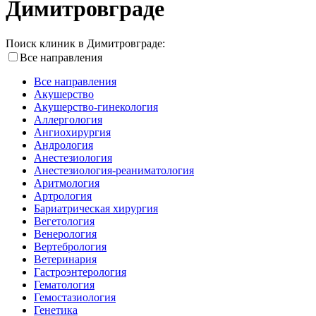
Димитровграде
Поиск клиник в Димитровграде:
Все направления
Все направления
Акушерство
Акушерство-гинекология
Аллергология
Ангиохирургия
Андрология
Анестезиология
Анестезиология-реаниматология
Аритмология
Артрология
Бариатрическая хирургия
Вегетология
Венерология
Вертебрология
Ветеринария
Гастроэнтерология
Гематология
Гемостазиология
Генетика