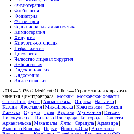
Физиотерапия
Флебология
Фониатрия
Фтизиатрия
Функциональная диагностика
Химиотерапия
Хирургия
Хирургия-ортопедия
Цефалгология
Цитология
Челюстно-лицевая хирургия
Эмбриология
Эндокринология
Эндоскопия
Эпилептология
2016 — 2026 © MedCentr.Online — Сервис записи к врачам в
клиники Димитровграда
|
Москвы
|
Московской области
|
Санкт-Петербурга
|
Альметьевска
|
Озёрска
|
Нальчика
|
Казани
|
Ярославля
|
Михайловска
|
Красноярска
|
Тюмени
|
Ижевска
|
Сургута
|
Тулы
|
Кургана
|
Мурманска
|
Глазова
|
Новокузнецка
|
Нижнего Новгорода
|
Белгорода
|
Тольятти
|
Архангельска
|
Махачкалы
|
Ялты
|
Сарапула
|
Армавира
|
Вышнего Волочка
|
Перми
|
Йошкар-Олы
|
Волжского
|
Владикавказа
|
Камбарки
|
Челябинска
|
Все регионы (98)
.