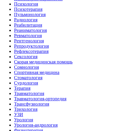
Психология
Психотерапия
Пульмонология
Радиология
Реабилитация
Реаниматология
Ревматология
Рентгенология
Репродуктология
Рефлексотерапия
Сексология
Скорая медицинская помощь
Сомнология
Спортивная медицина
Стоматология
Сурдология
Терапия
Травматология
Травматология-ортопедия
Трансфузиология
Трихология
УЗИ
Урология
Урология-андрология
Физиотерапия