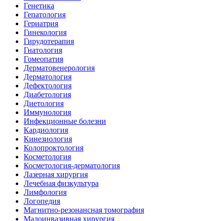
Генетика
Гепатология
Гериатрия
Гинекология
Гирудотерапия
Гнатология
Гомеопатия
Дерматовенерология
Дерматология
Дефектология
Диабетология
Диетология
Иммунология
Инфекционные болезни
Кардиология
Кинезиология
Колопроктология
Косметология
Косметология-дерматология
Лазерная хирургия
Лечебная физкультура
Лимфология
Логопедия
Магнитно-резонансная томография
Малоинвазивная хирургия