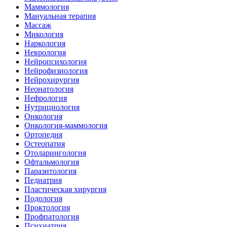
Маммология
Мануальная терапия
Массаж
Микология
Наркология
Неврология
Нейропсихология
Нейрофизиология
Нейрохирургия
Неонатология
Нефрология
Нутрициология
Онкология
Онкология-маммология
Ортопедия
Остеопатия
Отоларингология
Офтальмология
Паразитология
Педиатрия
Пластическая хирургия
Подология
Проктология
Профпатология
Психиатрия