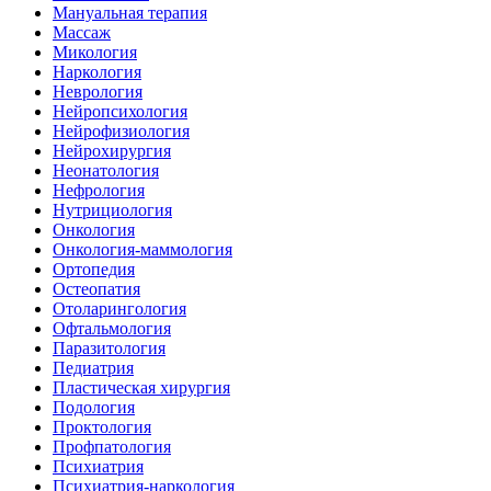
Мануальная терапия
Массаж
Микология
Наркология
Неврология
Нейропсихология
Нейрофизиология
Нейрохирургия
Неонатология
Нефрология
Нутрициология
Онкология
Онкология-маммология
Ортопедия
Остеопатия
Отоларингология
Офтальмология
Паразитология
Педиатрия
Пластическая хирургия
Подология
Проктология
Профпатология
Психиатрия
Психиатрия-наркология