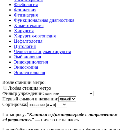
Флебология
Фониатрия
Фтизиатрия
Функциональная диагностика
Химиотерапия
Хирургия
Хирургия-ортопедия
Цефалгология
Цитология
Челюстно-лицевая хирургия
Эмбриология
Эндокринология
Эндоскопия
Эпилептология
Возле станции метро:
Любая станция метро
Фильтр учреждений:
Первый символ в названии:
Сортировка:
По запросу: “
Клиники в Димитровграде с направлением
«Артрология»
” — ничего не нашлось.
Попробуйте изменить параметры поиска, фильтр, станцию