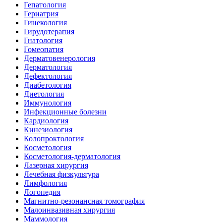
Гепатология
Гериатрия
Гинекология
Гирудотерапия
Гнатология
Гомеопатия
Дерматовенерология
Дерматология
Дефектология
Диабетология
Диетология
Иммунология
Инфекционные болезни
Кардиология
Кинезиология
Колопроктология
Косметология
Косметология-дерматология
Лазерная хирургия
Лечебная физкультура
Лимфология
Логопедия
Магнитно-резонансная томография
Малоинвазивная хирургия
Маммология