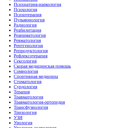
Психиатрия-наркология
Психология
Психотерапия
Пульмонология
Радиология
Реабилитация
Реаниматология
Ревматология
Рентгенология
Репродуктология
Рефлексотерапия
Сексология
Скорая медицинская помощь
Сомнология
Спортивная медицина
Стоматология
Сурдология
Терапия
Травматология
Травматология-ортопедия
Трансфузиология
Трихология
УЗИ
Урология
Урология-андрология