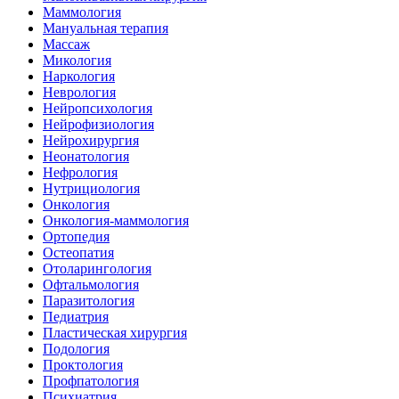
Маммология
Мануальная терапия
Массаж
Микология
Наркология
Неврология
Нейропсихология
Нейрофизиология
Нейрохирургия
Неонатология
Нефрология
Нутрициология
Онкология
Онкология-маммология
Ортопедия
Остеопатия
Отоларингология
Офтальмология
Паразитология
Педиатрия
Пластическая хирургия
Подология
Проктология
Профпатология
Психиатрия