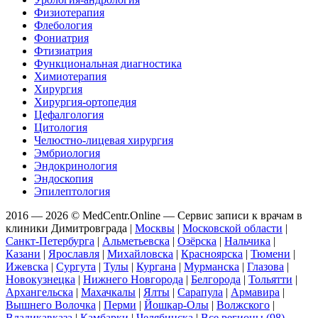
Физиотерапия
Флебология
Фониатрия
Фтизиатрия
Функциональная диагностика
Химиотерапия
Хирургия
Хирургия-ортопедия
Цефалгология
Цитология
Челюстно-лицевая хирургия
Эмбриология
Эндокринология
Эндоскопия
Эпилептология
2016 — 2026 © MedCentr.Online — Сервис записи к врачам в
клиники Димитровграда
|
Москвы
|
Московской области
|
Санкт-Петербурга
|
Альметьевска
|
Озёрска
|
Нальчика
|
Казани
|
Ярославля
|
Михайловска
|
Красноярска
|
Тюмени
|
Ижевска
|
Сургута
|
Тулы
|
Кургана
|
Мурманска
|
Глазова
|
Новокузнецка
|
Нижнего Новгорода
|
Белгорода
|
Тольятти
|
Архангельска
|
Махачкалы
|
Ялты
|
Сарапула
|
Армавира
|
Вышнего Волочка
|
Перми
|
Йошкар-Олы
|
Волжского
|
Владикавказа
|
Камбарки
|
Челябинска
|
Все регионы (98)
.