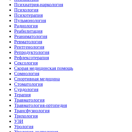
Психиатрия-наркология
Психология
Психотерапия
Пульмонология
Радиология
Реабилитация
Реаниматология
Ревматология
Рентгенология
Репродуктология
Рефлексотерапия
Сексология
Скорая медицинская помощь
Сомнология
Спортивная медицина
Стоматология
Сурдология
Терапия
Травматология
Травматология-ортопедия
Трансфузиология
Трихология
УЗИ
Урология
Урология-андрология