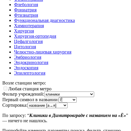
Флебология
Фониатрия
Фтизиатрия
Функциональная диагностика
Химиотерапия
Хирургия
Хирургия-ортопедия
Цефалгология
Цитология
Челюстно-лицевая хирургия
Эмбриология
Эндокринология
Эндоскопия
Эпилептология
Возле станции метро:
Любая станция метро
Фильтр учреждений:
Первый символ в названии:
Сортировка:
По запросу: “
Клиники в Димитровграде с названием на «Ё»
”
— ничего не нашлось.
Попробуйте изменить параметры поиска, фильтр, станцию