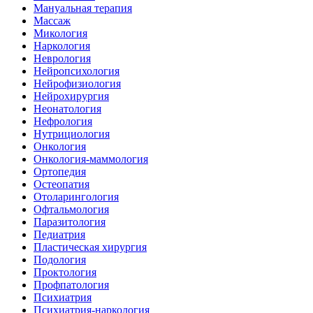
Мануальная терапия
Массаж
Микология
Наркология
Неврология
Нейропсихология
Нейрофизиология
Нейрохирургия
Неонатология
Нефрология
Нутрициология
Онкология
Онкология-маммология
Ортопедия
Остеопатия
Отоларингология
Офтальмология
Паразитология
Педиатрия
Пластическая хирургия
Подология
Проктология
Профпатология
Психиатрия
Психиатрия-наркология