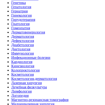
Генетика
Гепатология
Гериатрия
Гинекология
Гирудотерапия
Гнатология
Гомеопатия
Дерматовенерология
Дерматология
Дефектология
Диабетология
Диетология
Иммунология
Инфекционные болезни
Кардиология
Кинезиология
Колопроктология
Косметология
Косметология-дерматология
Лазерная хирургия
Лечебная физкультура
Лимфология
Логопедия
Магнитно-резонансная томография
Малоинвазивная хирургия