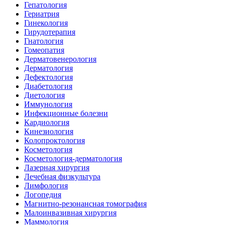
Гепатология
Гериатрия
Гинекология
Гирудотерапия
Гнатология
Гомеопатия
Дерматовенерология
Дерматология
Дефектология
Диабетология
Диетология
Иммунология
Инфекционные болезни
Кардиология
Кинезиология
Колопроктология
Косметология
Косметология-дерматология
Лазерная хирургия
Лечебная физкультура
Лимфология
Логопедия
Магнитно-резонансная томография
Малоинвазивная хирургия
Маммология