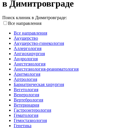
в Димитровграде
Поиск клиник в Димитровграде:
Все направления
Все направления
Акушерство
Акушерство-гинекология
Аллергология
Ангиохирургия
Андрология
Анестезиология
Анестезиология-реаниматология
Аритмология
Артрология
Бариатрическая хирургия
Вегетология
Венерология
Вертебрология
Ветеринария
Гастроэнтерология
Гематология
Гемостазиология
Генетика