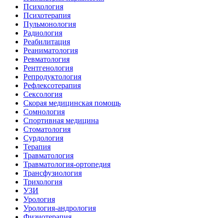
Психология
Психотерапия
Пульмонология
Радиология
Реабилитация
Реаниматология
Ревматология
Рентгенология
Репродуктология
Рефлексотерапия
Сексология
Скорая медицинская помощь
Сомнология
Спортивная медицина
Стоматология
Сурдология
Терапия
Травматология
Травматология-ортопедия
Трансфузиология
Трихология
УЗИ
Урология
Урология-андрология
Физиотерапия