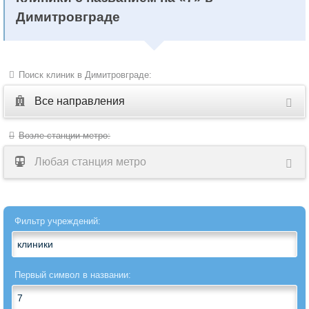
Димитровграде
Поиск клиник в Димитровграде:
Все направления
Все
Возле станции метро:
направления
Любая станция метро
Акушерство
Акушерство-
Фильтр учреждений:
гинекология
Аллергология
Первый символ в названии:
Ангиохирургия