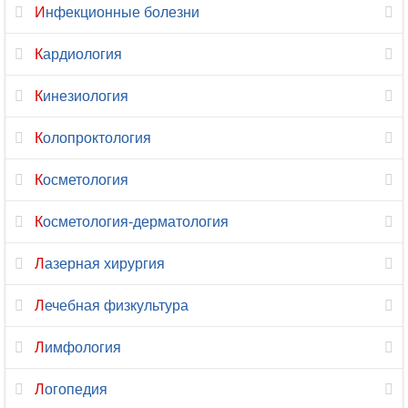
Неврология
Инфекционные болезни
Нейропсихология
Кардиология
Нейрофизиология
Кинезиология
Нейрохирургия
Колопроктология
Неонатология
Косметология
Нефрология
Косметология-дерматология
Нутрициология
Лазерная хирургия
Онкология
Лечебная физкультура
Онкология-
Лимфология
маммология
Логопедия