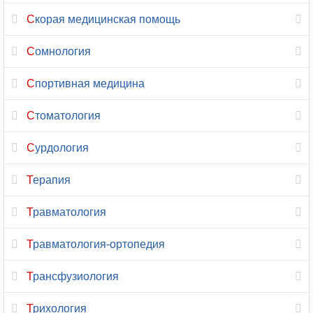
Скорая медицинская помощь
Физиотерапия
Сомнология
Флебология
Спортивная медицина
Фониатрия
Стоматология
Фтизиатрия
Сурдология
Функциональная
диагностика
Терапия
Химиотерапия
Травматология
Хирургия
Травматология-ортопедия
Хирургия-
Трансфузиология
ортопедия
Трихология