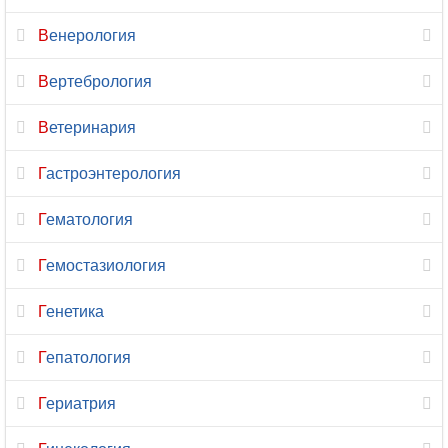
Венерология
Кинезиология
Вертебрология
Колопроктология
Ветеринария
Косметология
Гастроэнтерология
Косметология-
дерматология
Гематология
Лазерная
Гемостазиология
хирургия
Генетика
Лечебная
физкультура
Гепатология
Лимфология
Гериатрия
Логопедия