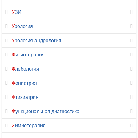
Цефалгология
УЗИ
Цитология
Урология
Челюстно-
лицевая
Урология-андрология
хирургия
Физиотерапия
Эмбриология
Флебология
Эндокринология
Фониатрия
Эндоскопия
Фтизиатрия
Эпилептология
Функциональная диагностика
Химиотерапия