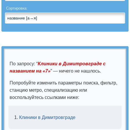
Андрология
Сортировка:
Анестезиология
Анестезиология-
реаниматология
Аритмология
По запросу: “
Клиники в Димитровграде с
Артрология
названием на «7»
” — ничего не нашлось.
Бариатрическая
Попробуйте изменить параметры поиска, фильтр,
хирургия
станцию метро, специализацию или
воспользуйтесь ссылками ниже:
Вегетология
Венерология
Клиники в Димитровграде
Вертебрология