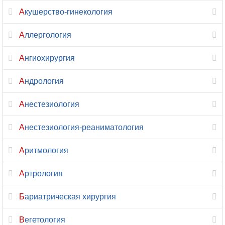
Гнатология
Акушерство-гинекология
Гомеопатия
Аллергология
Дерматовенерология
Ангиохирургия
Дерматология
Андрология
Дефектология
Анестезиология
Диабетология
Анестезиология-реаниматология
Диетология
Аритмология
Иммунология
Артрология
Инфекционные
Бариатрическая хирургия
болезни
Вегетология
Кардиология