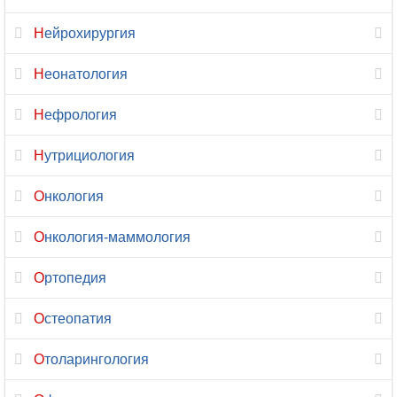
Нейрохирургия
Психиатрия
Неонатология
Психиатрия-
наркология
Нефрология
Психология
Нутрициология
Психотерапия
Онкология
Пульмонология
Онкология-маммология
Радиология
Ортопедия
Реабилитация
Остеопатия
Реаниматология
Отоларингология
Ревматология