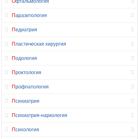
Офтальмология
Рентгенология
Паразитология
Репродуктология
Педиатрия
Рефлексотерапия
Пластическая хирургия
Сексология
Подология
Скорая
Проктология
медицинская
помощь
Профпатология
Сомнология
Психиатрия
Спортивная
Психиатрия-наркология
медицина
Психология
Стоматология