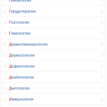
Гинекология
Магнитно-
Гирудотерапия
резонансная
томография
Гнатология
Малоинвазивная
Гомеопатия
хирургия
Дерматовенерология
Маммология
Дерматология
Мануальная
терапия
Дефектология
Массаж
Диабетология
Микология
Диетология
Наркология
Иммунология