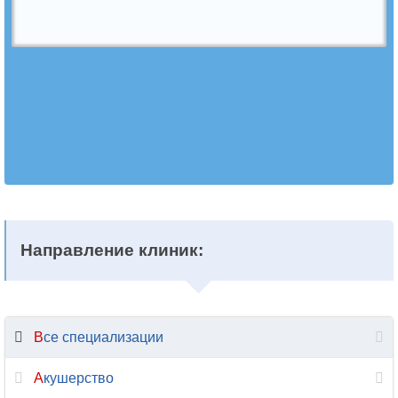
Ветеринария
Гастроэнтерология
Гематология
Гемостазиология
Генетика
Гепатология
Направление клиник:
Гериатрия
Гинекология
Все специализации
Гирудотерапия
Акушерство