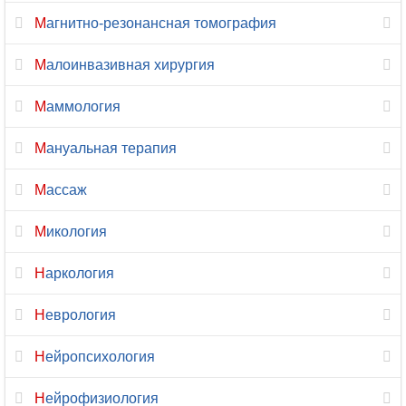
Ортопедия
Магнитно-резонансная томография
Остеопатия
Малоинвазивная хирургия
Отоларингология
Маммология
Офтальмология
Мануальная терапия
Паразитология
Массаж
Педиатрия
Микология
Пластическая
Наркология
хирургия
Неврология
Подология
Нейропсихология
Проктология
Нейрофизиология
Профпатология