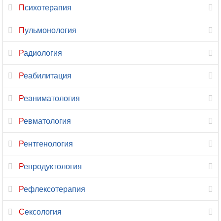
Психотерапия
Сурдология
Пульмонология
Терапия
Радиология
Травматология
Реабилитация
Травматология-
ортопедия
Реаниматология
Трансфузиология
Ревматология
Трихология
Рентгенология
УЗИ
Репродуктология
Урология
Рефлексотерапия
Урология-
Сексология
андрология