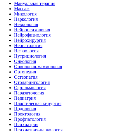
Мануальная терапия
Массаж
Микология
Наркология
Неврология
Нейропсихология
Нейрофизиология
Нейрохирургия
Неонатология
Нефрология
Нутрициология
Онкология
Онкология-маммология
Ортопедия
Остеопатия
Отоларингология
Офтальмология
Паразитология
Педиатрия
Пластическая хирургия
Подология
Проктология
Профпатология
Психиатрия
Психиатрия-наркология