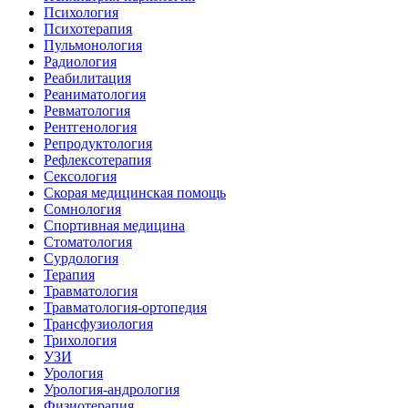
Психология
Психотерапия
Пульмонология
Радиология
Реабилитация
Реаниматология
Ревматология
Рентгенология
Репродуктология
Рефлексотерапия
Сексология
Скорая медицинская помощь
Сомнология
Спортивная медицина
Стоматология
Сурдология
Терапия
Травматология
Травматология-ортопедия
Трансфузиология
Трихология
УЗИ
Урология
Урология-андрология
Физиотерапия