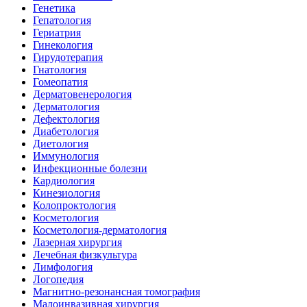
Генетика
Гепатология
Гериатрия
Гинекология
Гирудотерапия
Гнатология
Гомеопатия
Дерматовенерология
Дерматология
Дефектология
Диабетология
Диетология
Иммунология
Инфекционные болезни
Кардиология
Кинезиология
Колопроктология
Косметология
Косметология-дерматология
Лазерная хирургия
Лечебная физкультура
Лимфология
Логопедия
Магнитно-резонансная томография
Малоинвазивная хирургия