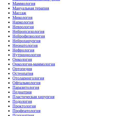
Маммология
Мануальная терапия
Массаж
Микология
Наркология
Неврология
Нейропсихология
Нейрофизиология
Нейрохирургия
Неонатология
Нефрология
Нутрициология
Онкология
Онкология-маммология
Ортопедия
Остеопатия
Отоларингология
Офтальмология
Паразитология
Педиатрия
Пластическая хирургия
Подология
Проктология
Профпатология
Психиатрия