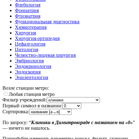
Флебология
Фониатрия
Фтизиатрия
Функциональная диагностика
Химиотерапия
Хирургия
Хирургия-ортопедия
Цефалгология
Цитология
Челюстно-лицевая хирургия
Эмбриология
Эндокринология
Эндоскопия
Эпилептология
Возле станции метро:
Любая станция метро
Фильтр учреждений:
Первый символ в названии:
Сортировка:
По запросу: “
Клиники в Димитровграде с названием на «0»
”
— ничего не нашлось.
Попробуйте изменить параметры поиска, фильтр, станцию