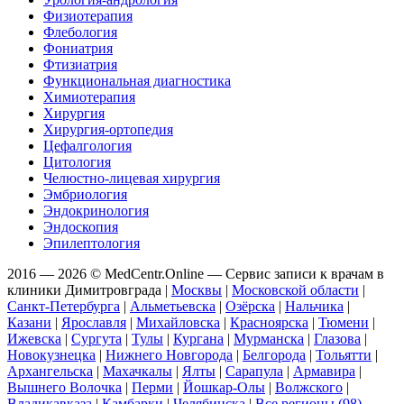
Физиотерапия
Флебология
Фониатрия
Фтизиатрия
Функциональная диагностика
Химиотерапия
Хирургия
Хирургия-ортопедия
Цефалгология
Цитология
Челюстно-лицевая хирургия
Эмбриология
Эндокринология
Эндоскопия
Эпилептология
2016 — 2026 © MedCentr.Online — Сервис записи к врачам в
клиники Димитровграда
|
Москвы
|
Московской области
|
Санкт-Петербурга
|
Альметьевска
|
Озёрска
|
Нальчика
|
Казани
|
Ярославля
|
Михайловска
|
Красноярска
|
Тюмени
|
Ижевска
|
Сургута
|
Тулы
|
Кургана
|
Мурманска
|
Глазова
|
Новокузнецка
|
Нижнего Новгорода
|
Белгорода
|
Тольятти
|
Архангельска
|
Махачкалы
|
Ялты
|
Сарапула
|
Армавира
|
Вышнего Волочка
|
Перми
|
Йошкар-Олы
|
Волжского
|
Владикавказа
|
Камбарки
|
Челябинска
|
Все регионы (98)
.