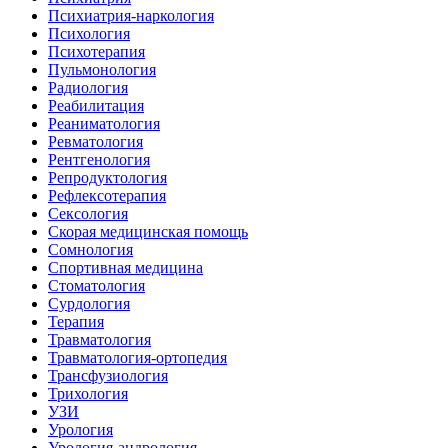
Психиатрия-наркология
Психология
Психотерапия
Пульмонология
Радиология
Реабилитация
Реаниматология
Ревматология
Рентгенология
Репродуктология
Рефлексотерапия
Сексология
Скорая медицинская помощь
Сомнология
Спортивная медицина
Стоматология
Сурдология
Терапия
Травматология
Травматология-ортопедия
Трансфузиология
Трихология
УЗИ
Урология
Урология-андрология