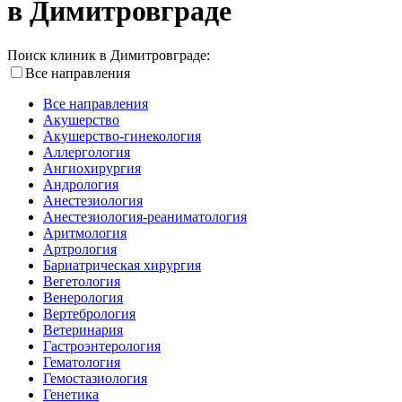
в Димитровграде
Поиск клиник в Димитровграде:
Все направления
Все направления
Акушерство
Акушерство-гинекология
Аллергология
Ангиохирургия
Андрология
Анестезиология
Анестезиология-реаниматология
Аритмология
Артрология
Бариатрическая хирургия
Вегетология
Венерология
Вертебрология
Ветеринария
Гастроэнтерология
Гематология
Гемостазиология
Генетика