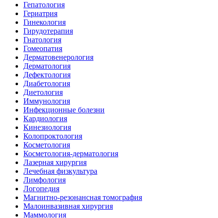
Гепатология
Гериатрия
Гинекология
Гирудотерапия
Гнатология
Гомеопатия
Дерматовенерология
Дерматология
Дефектология
Диабетология
Диетология
Иммунология
Инфекционные болезни
Кардиология
Кинезиология
Колопроктология
Косметология
Косметология-дерматология
Лазерная хирургия
Лечебная физкультура
Лимфология
Логопедия
Магнитно-резонансная томография
Малоинвазивная хирургия
Маммология