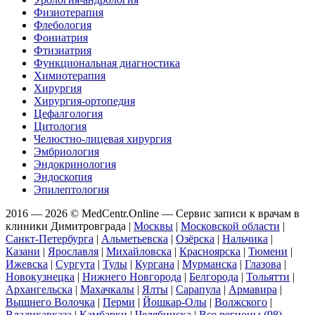
Физиотерапия
Флебология
Фониатрия
Фтизиатрия
Функциональная диагностика
Химиотерапия
Хирургия
Хирургия-ортопедия
Цефалгология
Цитология
Челюстно-лицевая хирургия
Эмбриология
Эндокринология
Эндоскопия
Эпилептология
2016 — 2026 © MedCentr.Online — Сервис записи к врачам в
клиники Димитровграда
|
Москвы
|
Московской области
|
Санкт-Петербурга
|
Альметьевска
|
Озёрска
|
Нальчика
|
Казани
|
Ярославля
|
Михайловска
|
Красноярска
|
Тюмени
|
Ижевска
|
Сургута
|
Тулы
|
Кургана
|
Мурманска
|
Глазова
|
Новокузнецка
|
Нижнего Новгорода
|
Белгорода
|
Тольятти
|
Архангельска
|
Махачкалы
|
Ялты
|
Сарапула
|
Армавира
|
Вышнего Волочка
|
Перми
|
Йошкар-Олы
|
Волжского
|
Владикавказа
|
Камбарки
|
Челябинска
|
Все регионы (98)
.