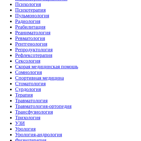
Психология
Психотерапия
Пульмонология
Радиология
Реабилитация
Реаниматология
Ревматология
Рентгенология
Репродуктология
Рефлексотерапия
Сексология
Скорая медицинская помощь
Сомнология
Спортивная медицина
Стоматология
Сурдология
Терапия
Травматология
Травматология-ортопедия
Трансфузиология
Трихология
УЗИ
Урология
Урология-андрология
Физиотерапия