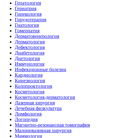
Гепатология
Гериатрия
Гинекология
Гирудотерапия
Гнатология
Гомеопатия
Дерматовенерология
Дерматология
Дефектология
Диабетология
Диетология
Иммунология
Инфекционные болезни
Кардиология
Кинезиология
Колопроктология
Косметология
Косметология-дерматология
Лазерная хирургия
Лечебная физкультура
Лимфология
Логопедия
Магнитно-резонансная томография
Малоинвазивная хирургия
Маммология