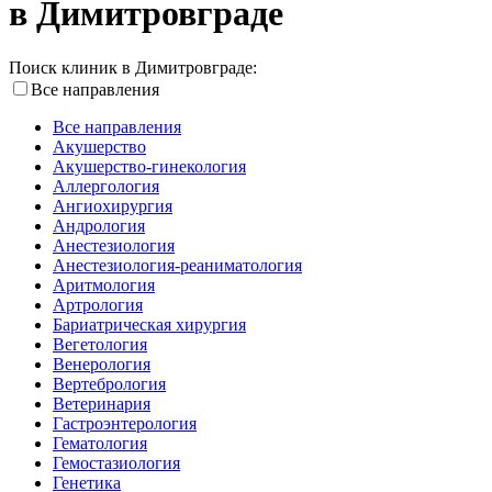
в Димитровграде
Поиск клиник в Димитровграде:
Все направления
Все направления
Акушерство
Акушерство-гинекология
Аллергология
Ангиохирургия
Андрология
Анестезиология
Анестезиология-реаниматология
Аритмология
Артрология
Бариатрическая хирургия
Вегетология
Венерология
Вертебрология
Ветеринария
Гастроэнтерология
Гематология
Гемостазиология
Генетика