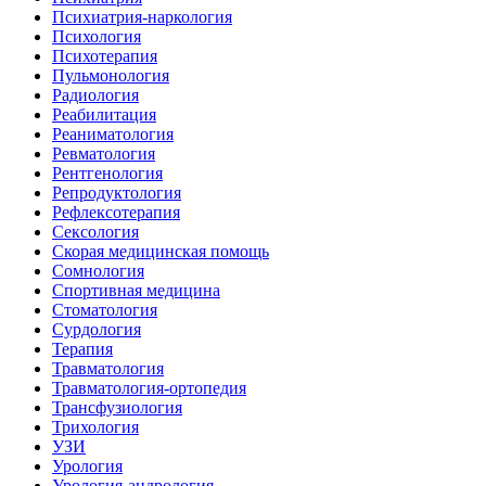
Психиатрия-наркология
Психология
Психотерапия
Пульмонология
Радиология
Реабилитация
Реаниматология
Ревматология
Рентгенология
Репродуктология
Рефлексотерапия
Сексология
Скорая медицинская помощь
Сомнология
Спортивная медицина
Стоматология
Сурдология
Терапия
Травматология
Травматология-ортопедия
Трансфузиология
Трихология
УЗИ
Урология
Урология-андрология