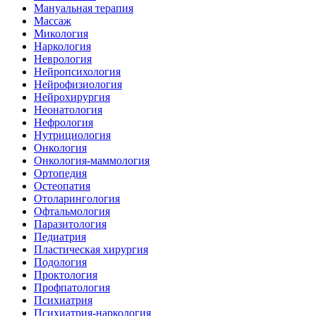
Мануальная терапия
Массаж
Микология
Наркология
Неврология
Нейропсихология
Нейрофизиология
Нейрохирургия
Неонатология
Нефрология
Нутрициология
Онкология
Онкология-маммология
Ортопедия
Остеопатия
Отоларингология
Офтальмология
Паразитология
Педиатрия
Пластическая хирургия
Подология
Проктология
Профпатология
Психиатрия
Психиатрия-наркология