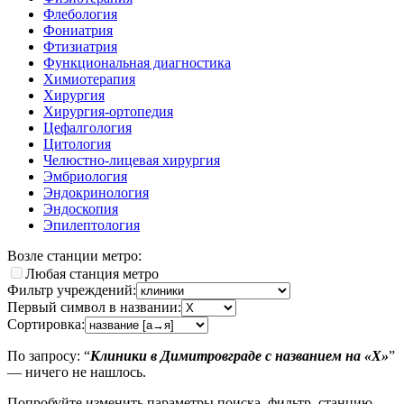
Флебология
Фониатрия
Фтизиатрия
Функциональная диагностика
Химиотерапия
Хирургия
Хирургия-ортопедия
Цефалгология
Цитология
Челюстно-лицевая хирургия
Эмбриология
Эндокринология
Эндоскопия
Эпилептология
Возле станции метро:
Любая станция метро
Фильтр учреждений:
Первый символ в названии:
Сортировка:
По запросу: “
Клиники в Димитровграде с названием на «X»
”
— ничего не нашлось.
Попробуйте изменить параметры поиска, фильтр, станцию