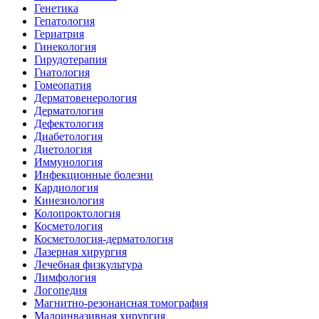
Генетика
Гепатология
Гериатрия
Гинекология
Гирудотерапия
Гнатология
Гомеопатия
Дерматовенерология
Дерматология
Дефектология
Диабетология
Диетология
Иммунология
Инфекционные болезни
Кардиология
Кинезиология
Колопроктология
Косметология
Косметология-дерматология
Лазерная хирургия
Лечебная физкультура
Лимфология
Логопедия
Магнитно-резонансная томография
Малоинвазивная хирургия