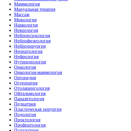
Маммология
Мануальная терапия
Массаж
Микология
Наркология
Неврология
Нейропсихология
Нейрофизиология
Нейрохирургия
Неонатология
Нефрология
Нутрициология
Онкология
Онкология-маммология
Ортопедия
Остеопатия
Отоларингология
Офтальмология
Паразитология
Педиатрия
Пластическая хирургия
Подология
Проктология
Профпатология
Психиатрия