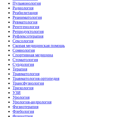
Пульмонология
Радиология
Реабилитация
Реаниматология
Ревматология
Рентгенология
Репродуктология
Рефлексотерапия
Сексология
Скорая медицинская помощь
Сомнология
Спортивная медицина
Стоматология
Сурдология
Терапия
Травматология
Травматология-ортопедия
Трансфузиология
Трихология
УЗИ
Урология
Урология-андрология
Физиотерапия
Флебология
Фониатрия