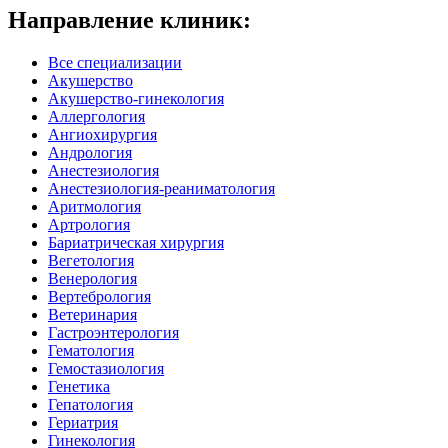
Направление клиник:
Все специализации
Акушерство
Акушерство-гинекология
Аллергология
Ангиохирургия
Андрология
Анестезиология
Анестезиология-реаниматология
Аритмология
Артрология
Бариатрическая хирургия
Вегетология
Венерология
Вертебрология
Ветеринария
Гастроэнтерология
Гематология
Гемостазиология
Генетика
Гепатология
Гериатрия
Гинекология