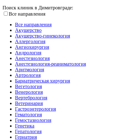
Поиск клиник в Димитровграде:
Все направления
Все направления
Акушерство
Акушерство-гинекология
Аллергология
Ангиохирургия
Андрология
Анестезиология
Анестезиология-реаниматология
Аритмология
Артрология
Бариатрическая хирургия
Вегетология
Венерология
Вертебрология
Ветеринария
Гастроэнтерология
Гематология
Гемостазиология
Генетика
Гепатология
Гериатрия