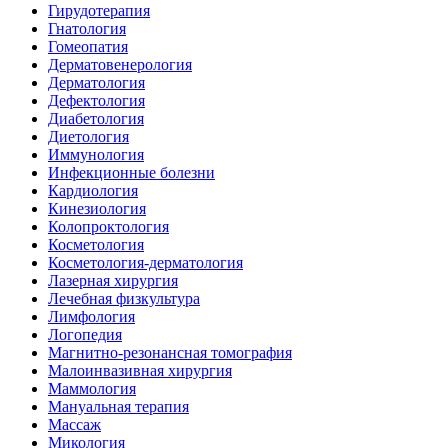
Гирудотерапия
Гнатология
Гомеопатия
Дерматовенерология
Дерматология
Дефектология
Диабетология
Диетология
Иммунология
Инфекционные болезни
Кардиология
Кинезиология
Колопроктология
Косметология
Косметология-дерматология
Лазерная хирургия
Лечебная физкультура
Лимфология
Логопедия
Магнитно-резонансная томография
Малоинвазивная хирургия
Маммология
Мануальная терапия
Массаж
Микология