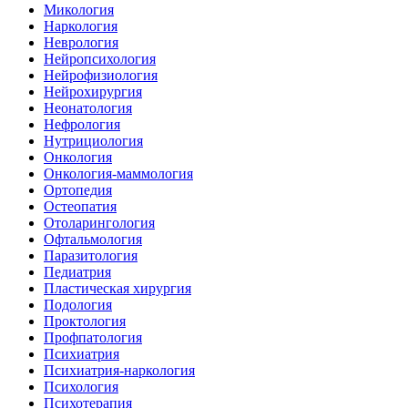
Микология
Наркология
Неврология
Нейропсихология
Нейрофизиология
Нейрохирургия
Неонатология
Нефрология
Нутрициология
Онкология
Онкология-маммология
Ортопедия
Остеопатия
Отоларингология
Офтальмология
Паразитология
Педиатрия
Пластическая хирургия
Подология
Проктология
Профпатология
Психиатрия
Психиатрия-наркология
Психология
Психотерапия