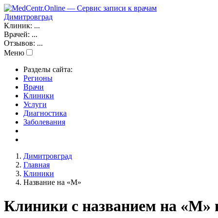
Димитровград
Клиник:
...
Врачей:
...
Отзывов:
...
Меню
Разделы сайта:
Регионы
Врачи
Клиники
Услуги
Диагностика
Заболевания
Димитровград
Главная
Клиники
Название на «M»
Клиники с названием на «M» 