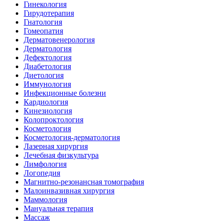
Гинекология
Гирудотерапия
Гнатология
Гомеопатия
Дерматовенерология
Дерматология
Дефектология
Диабетология
Диетология
Иммунология
Инфекционные болезни
Кардиология
Кинезиология
Колопроктология
Косметология
Косметология-дерматология
Лазерная хирургия
Лечебная физкультура
Лимфология
Логопедия
Магнитно-резонансная томография
Малоинвазивная хирургия
Маммология
Мануальная терапия
Массаж